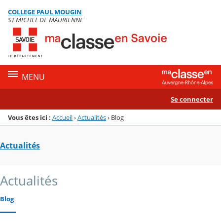
Panneau de gestion des cookies
COLLEGE PAUL MOUGIN
Menu de la rubrique
Contenu
ST MICHEL DE MAURIENNE
MENU
Se connecter
Vous êtes ici :
Accueil
›
Actualités
›
Blog
Actualités
Actualités
Blog