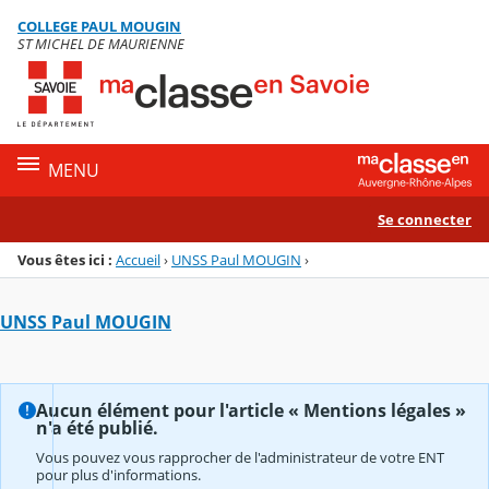
Panneau de gestion des cookies
COLLEGE PAUL MOUGIN
Menu de la rubrique
Contenu
ST MICHEL DE MAURIENNE
MENU
Se connecter
Vous êtes ici :
Accueil
›
UNSS Paul MOUGIN
›
UNSS Paul MOUGIN
Aucun élément pour l'article « Mentions légales »
n'a été publié.
Vous pouvez vous rapprocher de l'administrateur de votre ENT
pour plus d'informations.