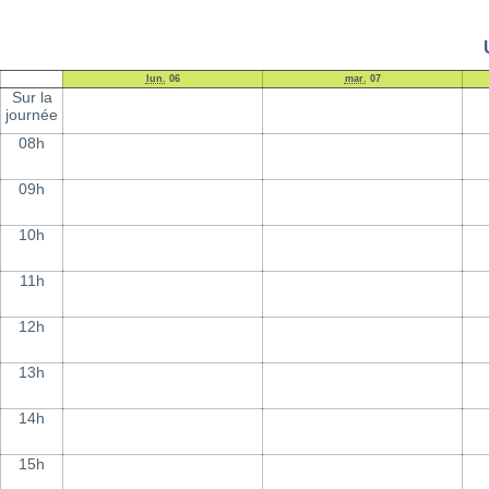
lun.
06
mar.
07
Sur la
journée
08h
09h
10h
11h
12h
13h
14h
15h