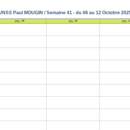
UNSS Paul MOUGIN / Semaine 41 - du 06 au 12 Octobre 202
mer.
08
jeu.
09
ven.
1