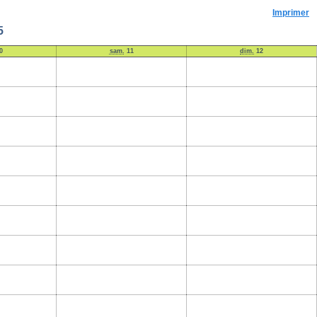
Imprimer
5
0
sam.
11
dim.
12